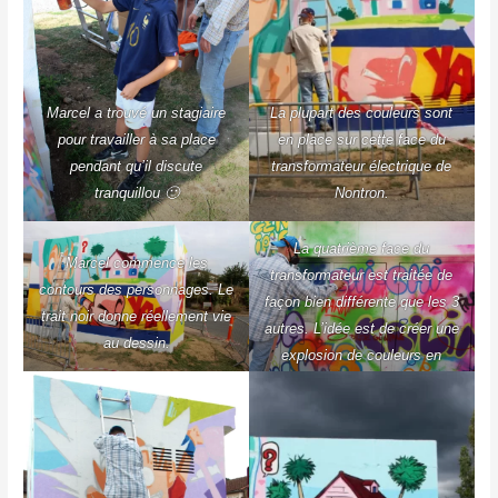
Marcel a trouvé un stagiaire
La plupart des couleurs sont
pour travailler à sa place
en place sur cette face du
pendant qu’il discute
transformateur électrique de
tranquillou 🙂
Nontron.
La quatrième face du
Marcel commence les
transformateur est traitée de
contours des personnages. Le
façon bien différente que les 3
trait noir donne réellement vie
autres. L’idée est de créer une
au dessin.
explosion de couleurs en
utilisant les noms des
principaux personnages de la
série.