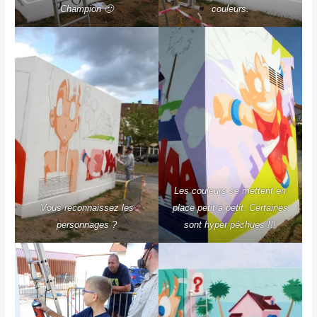
Champion 🙂
couleurs.
Les couleurs se mettent en
Vous reconnaissez les
place petit à petit. Certaines
personnages ?
sont hyper péchues !!!