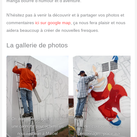
manga bourré d’humour et d’aventure.
N’hésitez pas à venir la découvrir et à partager vos photos et
commentaires
ici sur google
map
, ça nous fera plaisir et nous
aidera beaucoup à créer de nouvelles fresques.
La gallerie de photos
On devrait envisager de créer
Après avoir tracé l’ensemble
une cagnotte pour acheter un
des contours des
nouveau jean à Marcel
personnages, place aux