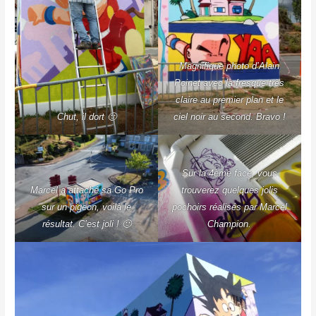
Magnifique photo d’Alain
Poinet avec la fresque très
claire au premier plan et le
Chut, il dort 🙂
ciel noir au second. Bravo !
Sur la 4ème face, vous
Marcel a attaché sa Go Pro
trouverez quelques jolis
sur un pigeon, voilà le
pochoirs réalisés par Marcel
résultat. C’est joli ! 🙂
Champion.