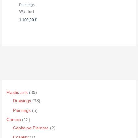
Paintings
Wanted
1 100,00
€
3
Plastic arts
39
9
3
Drawings
33
p
3
6
Paintings
6
r
p
p
1
Comics
12
o
r
r
2
2
Capitaine Flemme
2
d
o
o
p
p
1
Cosplay
1