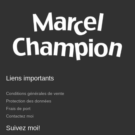
s
t
u
s
c
t
s
Liens importants
Conditions générales de vente
Protection des données
Frais de port
Contactez moi
Suivez moi!