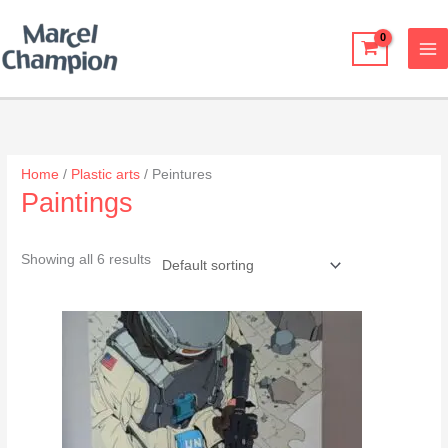
Skip
to
content
Home
/
Plastic arts
/ Peintures
Paintings
Showing all 6 results