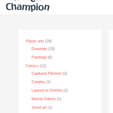
3
Plastic arts
39
9
3
Drawings
33
p
3
6
Paintings
6
r
p
p
1
Comics
12
o
r
r
2
2
Capitaine Flemme
2
d
o
o
p
p
1
Cosplay
1
u
d
d
r
r
p
2
Lapince et Domino
2
c
u
u
o
o
r
p
1
Mamie Odevie
1
t
c
c
d
d
o
r
p
1
Street art
1
s
t
t
u
u
d
o