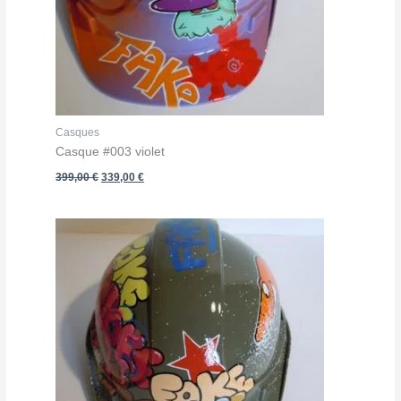
Casques
Casque #003 violet
Le
Le
399,00
€
339,00
€
prix
prix
initial
actuel
était :
est :
399,00 €.
339,00 €.