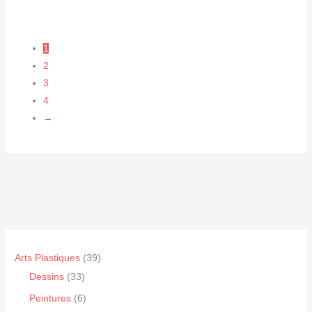
1
2
3
4
→
3
Arts Plastiques
39
3
9
Dessins
33
3
p
6
Peintures
6