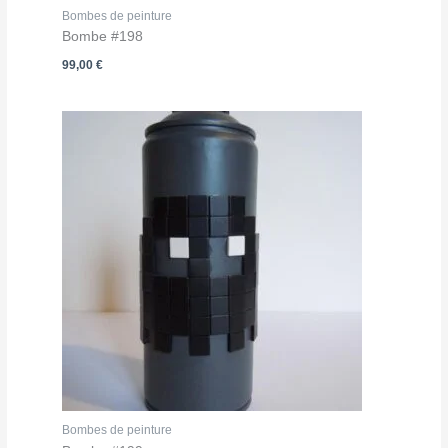
Bombes de peinture
Bombe #198
99,00
€
Bombes de peinture