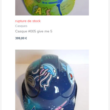
rupture de stock
Casques
Casque #005 give me 5
399,00
€