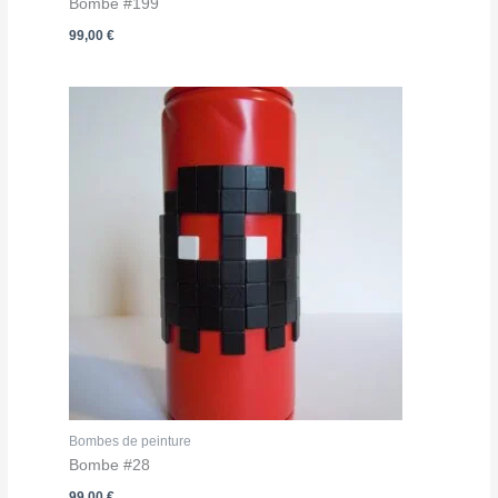
Bombe #199
99,00
€
Bombes de peinture
Bombe #28
99,00
€