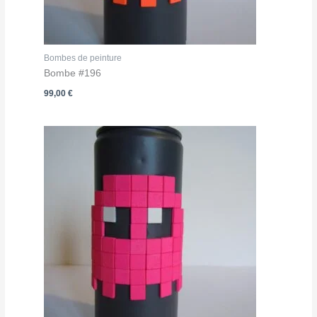
Bombes de peinture
Bombe #196
99,00
€