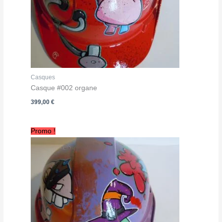
Casques
Casque #002 organe
399,00
€
Promo !