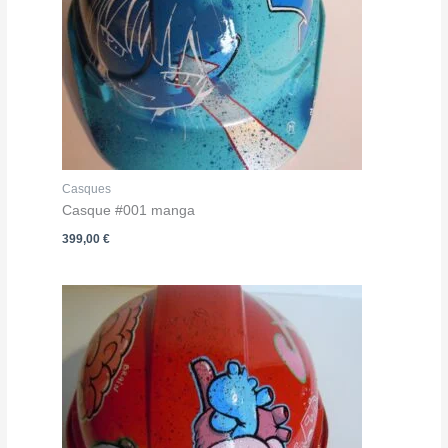
Casques
Casque #001 manga
399,00
€