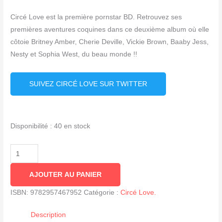
Circé Love est la première pornstar BD. Retrouvez ses
premières aventures coquines dans ce deuxième album où elle
côtoie Britney Amber, Cherie Deville, Vickie Brown, Baaby Jess,
Nesty et Sophia West, du beau monde !!
SUIVEZ CIRCÉ LOVE SUR TWITTER
Disponibilité :
40 en stock
quantité
de
AJOUTER AU PANIER
Circé
Magazine,
ISBN:
9782957467952
Catégorie :
Circé Love.
Tome
2
Description