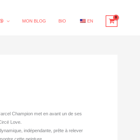
🔞
MON BLOG
BIO
EN
 Marcel Champion met en avant un de ses
Circé Love.
ynamique, indépendante, prête à relever
montre cette peinture.