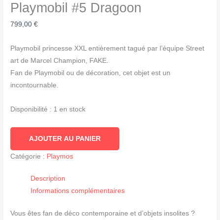
Playmobil #5 Dragoon
799,00
€
Playmobil princesse XXL entièrement tagué par l’équipe Street
art de Marcel Champion, FAKE.
Fan de Playmobil ou de décoration, cet objet est un
incontournable.
Disponibilité :
1 en stock
quantité
AJOUTER AU PANIER
de
Catégorie :
Playmos
Playmobil
#5
Description
Dragoon
Informations complémentaires
Vous êtes fan de déco contemporaine et d’objets insolites ?