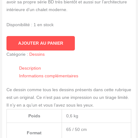
avoir sa propre série BD très bientôt et aussi sur l’architecture
intérieure d’un chalet moderne.
Disponibilité :
1 en stock
quantité
AJOUTER AU PANIER
de
Catégorie :
Dessins
Dessin
ORG
Description
256
Informations complémentaires
Ce dessin comme tous les dessins présents dans cette rubrique
est un original. Ce n’est pas une impression ou un tirage limité.
Il n’y en a qu’un et vous l’avez sous les yeux.
Poids
0,6 kg
65 / 50 cm
Format