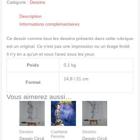
Catégorie :
Dessins
Dessin
Circé
Description
057
Informations complémentaires
Ce dessin comme tous les dessins présents dans cette rubrique
est un original. Ce n’est pas une impression ou un tirage limité.
Il n’y en a qu’un et vous l’avez sous les yeux.
Poids
0,1 kg
14,8 / 21 cm
Format
Vous aimerez aussi…
Dessins
Capitaine
Dessins
Flemme
Dessin Circé
Dessin Circé